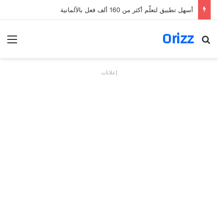
أسهل تطبيق لتعلّم أكثر من 160 ألف فعل بالألمانية
Orizz
بحث عن
الق
إعلانات