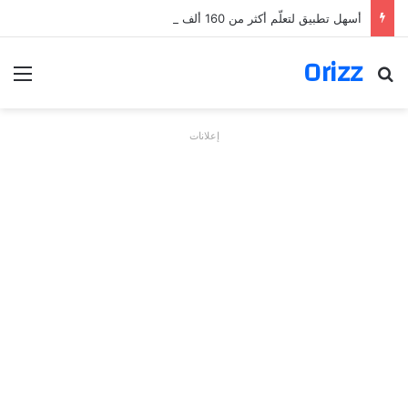
أسهل تطبيق لتعلّم أكثر من 160 ألف فعل بالألمانية
Orizz
بحث عن
الق
إعلانات