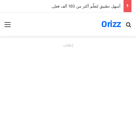
أسهل تطبيق لتعلّم أكثر من 160 ألف فعل بالألمانية
Orizz
بحث عن
الق
إعلانات