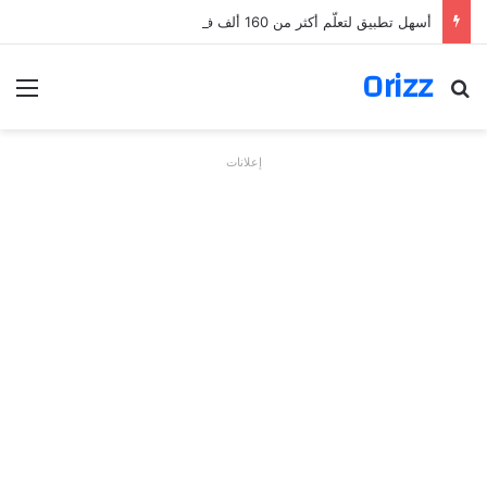
أسهل تطبيق لتعلّم أكثر من 160 ألف فعل بالألمانية
Orizz
بحث عن
الق
إعلانات