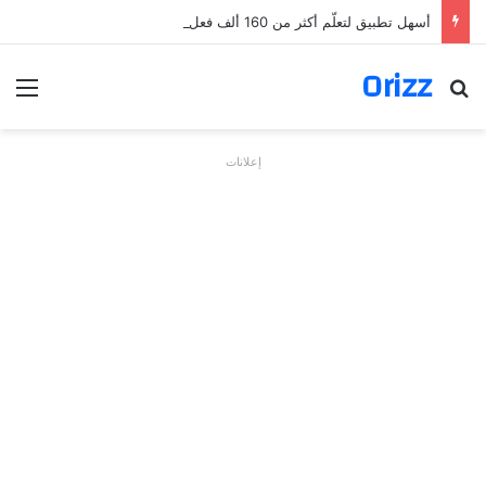
أسهل تطبيق لتعلّم أكثر من 160 ألف فعل بالألمانية
Orizz
بحث عن
الق
إعلانات