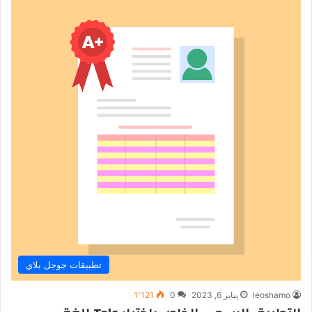
تطبيقات جوجل بلاي
leoshamo
يناير 6, 2023
0
1٬121