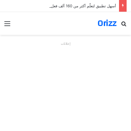
أسهل تطبيق لتعلّم أكثر من 160 ألف فعل بالألمانية
Orizz
بحث عن
الق
إعلانات