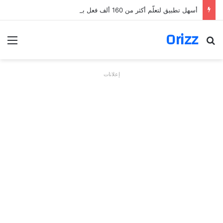
أسهل تطبيق لتعلّم أكثر من 160 ألف فعل بالألمانية
Orizz
بحث عن
الق
إعلانات