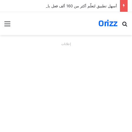
أسهل تطبيق لتعلّم أكثر من 160 ألف فعل بالألمانية
Orizz
بحث عن
الق
إعلانات