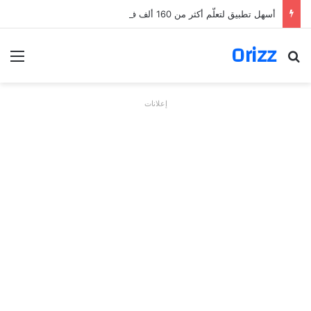
أسهل تطبيق لتعلّم أكثر من 160 ألف فعل بالألمانية
Orizz
بحث عن
الق
إعلانات