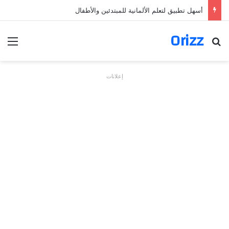
أسهل تطبيق لتعلم الألمانية للمبتدئين والأطفال
Orizz
بحث عن
الق
إعلانات