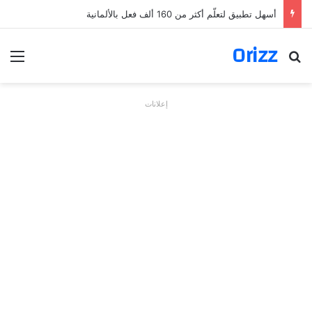
أسهل تطبيق لتعلّم أكثر من 160 ألف فعل بالألمانية
Orizz
بحث عن
الق
إعلانات