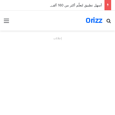
أسهل تطبيق لتعلّم أكثر من 160 ألف فعل بالألمانية
Orizz
بحث عن
الق
إعلانات