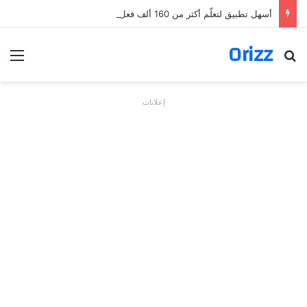
أسهل تطبيق لتعلّم أكثر من 160 ألف فعل بالألمانية
Orizz
بحث عن
الق
إعلانات