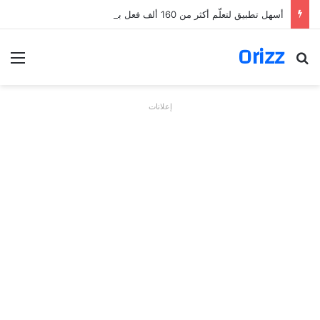
أسهل تطبيق لتعلّم أكثر من 160 ألف فعل بالألمانية
Orizz
بحث عن
الق
إعلانات