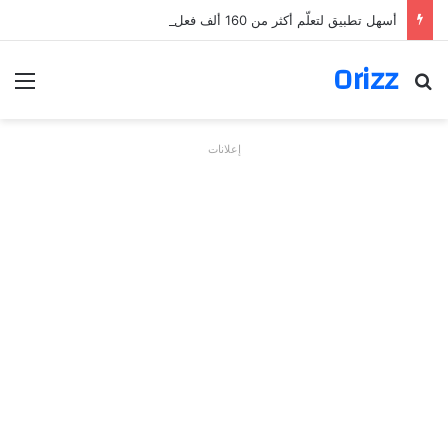
أسهل تطبيق لتعلّم أكثر من 160 ألف فعل بالألمانية
Orizz
بحث عن
الق
إعلانات