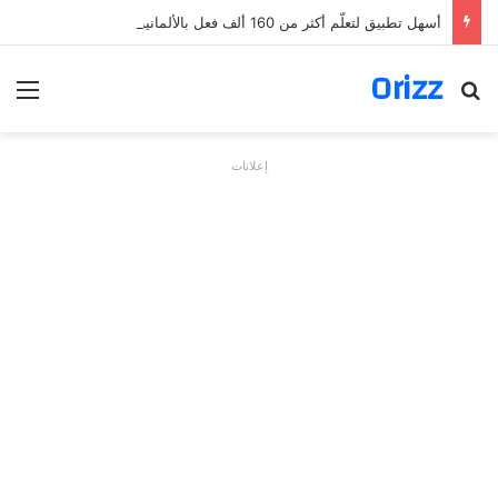
أسهل تطبيق لتعلّم أكثر من 160 ألف فعل بالألمانية
Orizz
بحث عن
الق
إعلانات