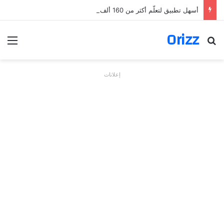
أسهل تطبيق لتعلّم أكثر من 160 ألف فعل بالألمانية
Orizz
بحث عن
الق
إعلانات