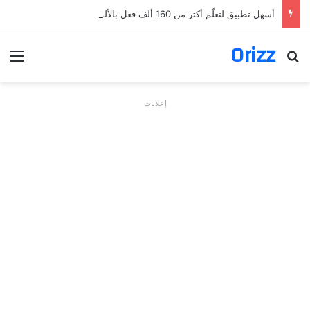
أسهل تطبيق لتعلّم أكثر من 160 ألف فعل بالألمانية
Orizz
بحث عن
الق
إعلانات