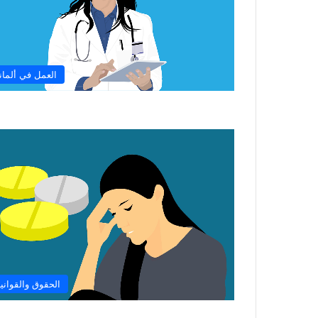
العمل في ألماني
الحقوق والقواني