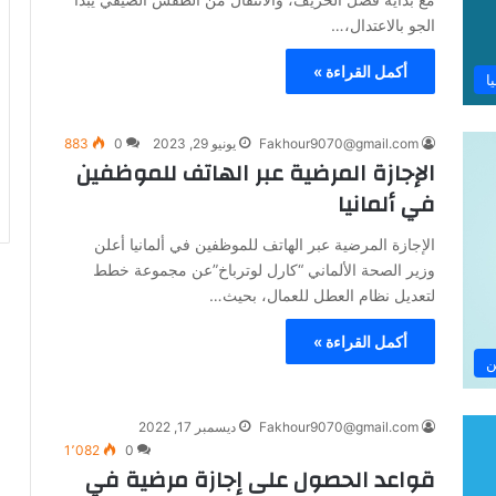
الجو بالاعتدال،…
أكمل القراءة »
ا
Fakhour9070@gmail.com
يونيو 29, 2023
0
883
الإجازة المرضية عبر الهاتف للموظفين
في ألمانيا
الإجازة المرضية عبر الهاتف للموظفين في ألمانيا أعلن
وزير الصحة الألماني “كارل لوترباخ”عن مجموعة خطط
لتعديل نظام العطل للعمال، بحيث…
أكمل القراءة »
ن
Fakhour9070@gmail.com
ديسمبر 17, 2022
1٬082
0
قواعد الحصول على إجازة مرضية في