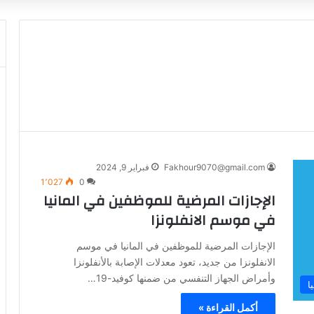
Fakhour9070@gmail.com
فبراير 9, 2024
1٬027
0
الإجازات المرضية للموظفين في المانيا
في موسم الانفلونزا
الإجازات المرضية للموظفين في المانيا في موسم
الانفلونزا من جديد، تعود معدلات الإصابة بالأنفلونزا
وأمراض الجهاز التنفسي من ضمنها كوفيد-19…
ا
أكمل القراءة »