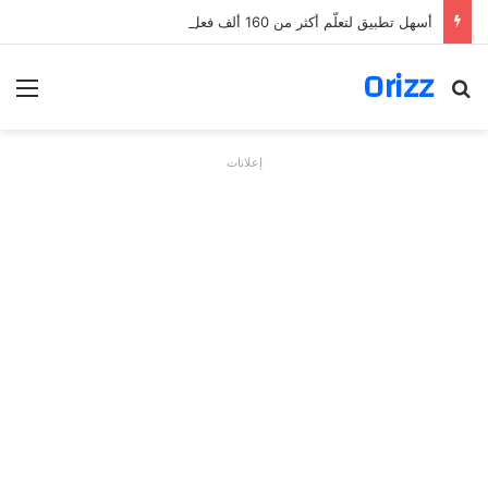
أسهل تطبيق لتعلّم أكثر من 160 ألف فعل بالألمانية
Orizz
بحث عن
الق
إعلانات