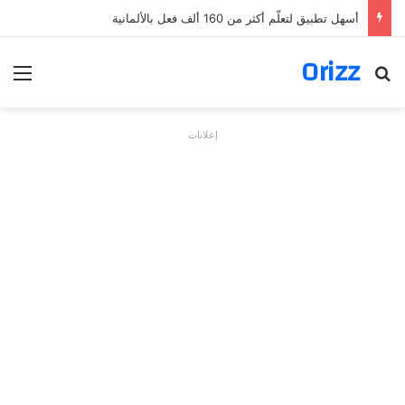
أسهل تطبيق لتعلّم أكثر من 160 ألف فعل بالألمانية
Orizz
بحث عن
الق
إعلانات