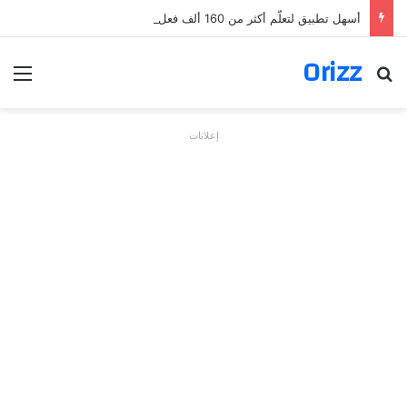
أسهل تطبيق لتعلّم أكثر من 160 ألف فعل بالألمانية
Orizz
بحث عن
الق
إعلانات