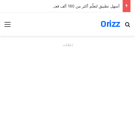
أسهل تطبيق لتعلّم أكثر من 160 ألف فعل بالألمانية
Orizz
بحث عن
الق
إعلانات