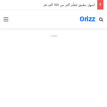
أسهل تطبيق لتعلّم أكثر من 160 ألف فعل بالألمانية
Orizz
بحث عن
الق
إعلانات