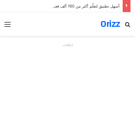
أسهل تطبيق لتعلّم أكثر من 160 ألف فعل بالألمانية
Orizz
بحث عن
الق
إعلانات