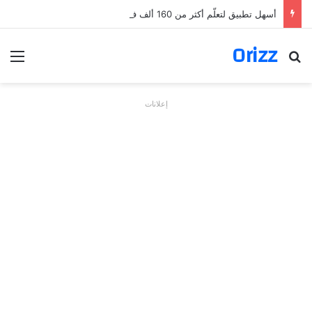
أسهل تطبيق لتعلّم أكثر من 160 ألف فعل بالألمانية
Orizz
بحث عن
الق
إعلانات