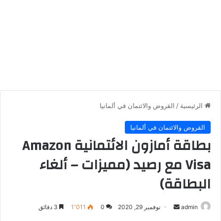
الرئيسية
/
القروض والائتمان في ألمانيا
القروض والائتمان في ألمانيا
بطاقة أمازون الائتمانية Amazon
Visa مع رصيد (مميزات – ألغاء
البطاقة)
أرسل
admin
نوفمبر 29, 2020
0
1٬011
3 دقائق
بريدا