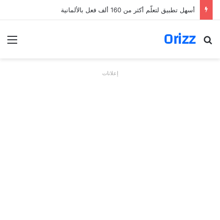
أسهل تطبيق لتعلّم أكثر من 160 ألف فعل بالألمانية
Orizz
بحث عن
الق
إعلانات