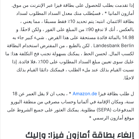
إذا تقدمت بطلب للحصول على بطاقة فيزا عبر الإنترنت من موق.
أمازون المانيا * ، فسيُطلب منك معدل السداد المطلوب لسداد
بطاقة الائتمان. انتبه: يتم تحديد 10٪ فقط مسبقًا ، مما يعني ،
بالعكس ، أنك لا تدفع 90٪ من المبلغ على الفور ، ولكن لاحقًا. و
14.98 بالمائة فائدة مستحقة على هذا القرض . شيء كبير جاء به
Landesbank Berlin . لكن بالطبع ، من المفترض استخدام البطاقة
لكسب المال. لحسن الحظ ، يمكنك بسهولة تجنب فخ التكلفة هذا: ما
عليك سوى تعيين مبلغ السداد المطلوب على 100٪ ،فلا فائدة. إذا
نسيت القيام بذلك عند ملء الطلب ، فيمكنك دائمًا القيام بذلك
لاحقًا.
ل طلب بطاقة فيزا
Amazon.de
* ، يجب ان لا يقل العمر عن 18
سنة، ومكان الإقامة في ألمانيا وحساب مصرفي من منطقة اليورو
المدفوعات (SEPA) مطلوبة. يمكنك العثور على جميع الشروط على
موقع أمازون الرسمي *
إلغاء بطاقة أمازون فيزا: وإليك