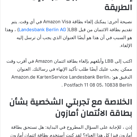
الطريقة
نصيحة أخرى: يمكنك إلغاء بطاقة Amazon Visa في أي وقت. يتم
تقديم بطاقة الائتمان من قبل
Landesbank Berlin AG
)LBB) ، وهذا
هو السبب في أن هذا هو أيضًا العنوان الذي يجب أن ترسل إليه
الإلغاء.
اكتب إلى LBB وأبلغهم بإلغاء بطاقة ائتمان Amazon في أقرب وقت
ممكن. يجب عليك أيضًا طلب تأكيد الإنهاء في رسالتك. العنوان
الدقيق هو: Amazon.de KartenService Landesbank Berlin،
Postfach 11 08 05، 10838 Berlin .
الخلاصة مع تجربتي الشخصية بشأن
بطاقة الائتمان أمازون
إذن ، للإجابة على السؤال المطروح في البداية: هل تستحق بطاقة
أمازون فيزا كل هذا العناء؟ لقد كنت أستخدم بطاقة ائتمان أمازون