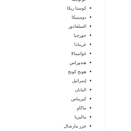
كوستا ريكا
دومينيكا
السلفادور
جورجيا
غرينادا
غواتيمالا
هندوراس
هونج كونج
إسرائيل
اليابان
كيريباس
ماكاو
ماليزيا
جزر مارشال