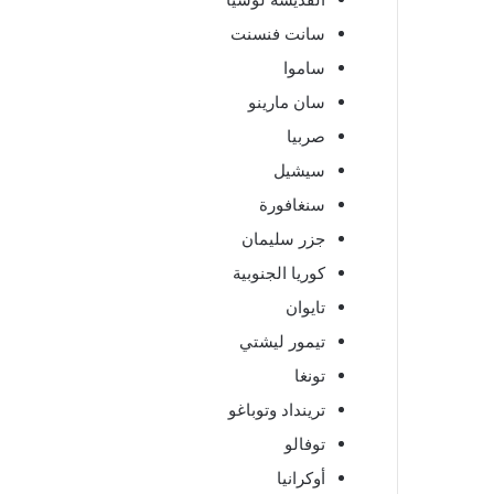
سانت فنسنت
ساموا
سان مارينو
صربيا
سيشيل
سنغافورة
جزر سليمان
كوريا الجنوبية
تايوان
تيمور ليشتي
تونغا
ترينداد وتوباغو
توفالو
أوكرانيا