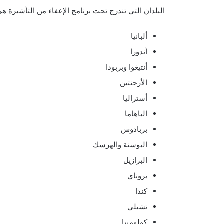
البلدان التي تندرج تحت برنامج الإعفاء من التأشيرة هي
ألبانيا
أندورا
أنتيغوا وبربودا
الأرجنتين
أستراليا
الباهاما
بربادوس
البوسنة والهرسك
البرازيل
بروناي
كندا
تشيلي
كولومبيا