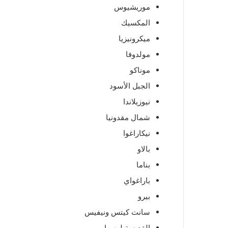
موريشيوس
المكسيك
ميكرونيزيا
مولدوفا
موناكو
الجبل الأسود
نيوزيلاندا
شمال مقدونيا
نيكاراغوا
بالاو
بناما
باراغواي
بيرو
سانت كيتس ونيفيس
القديسة لوسيا