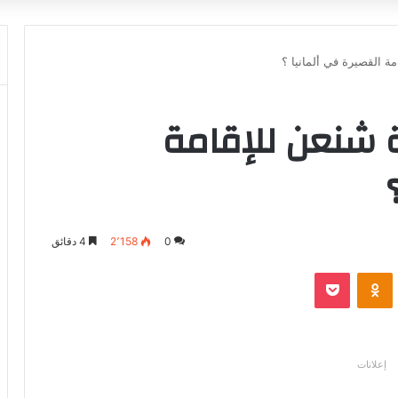
ة القصيرة في ألمانيا ؟
ة شنعن للإقامة
0
2٬158
4 دقائق
‫Pocket
Odnoklassniki
إعلانات