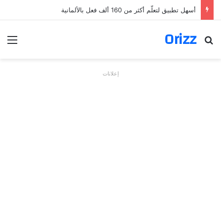
أسهل تطبيق لتعلّم أكثر من 160 ألف فعل بالألمانية
Orizz
بحث عن
الق
إعلانات