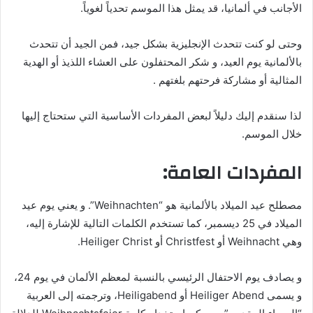
الأجانب في ألمانيا، قد يمثل هذا الموسم تحدياً لغوياً.
وحتى لو كنت تتحدث الإنجليزية بشكل جيد، فمن الجيد أن تتحدث
بالألمانية يوم العيد، و شكر المحتفلون على العشاء اللذيذ أو الهدية
المثالية أو مشاركة فرحتهم بلغتهم .
لذا سنقدم إليك دليلاً لبعض المفردات الأساسية التي ستحتاج إليها
خلال الموسم.
المفردات العامة:
مصطلح عيد الميلاد بالألمانية هو “Weihnachten”. و يعني يوم عيد
الميلاد في 25 ديسمبر، كما تستخدم الكلمات التالية للإشارة إليه،
وهي Weihnacht أو Christfest أو Heiliger Christ.
و يصادف يوم الاحتفال الرئيسي بالنسبة لمعظم الألمان في يوم 24،
و يسمى Heiliger Abend أو Heiligabend، وترجمته إلى العربية