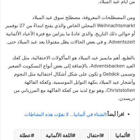
من أيام عيد الميلاد.
ومن المصطلحات المعروفة، مصطلح سوق عيد الميلاد
Weihnachtsmarkt المحلي الخاص والذي يفتح ابتداءً من 27 نوفمبر
أو حوالي ذلك التاريخ. والذي عادةً ما يتزامن مع فترة الأعياد الألمانية
Adventszeit. و في بعض الحالات يظل مفتوحًا بعد عيد الميلاد حتى.
بالطبع، أهم مايميز عيد الميلاد هو المأكولات الاحتفالية، مثل كعك
العيد Adventsbacken، بالإضافة إلى بعض أنواع البسكويت الصغير
وتسمى Gebäck و تكون على شكل أشكال احتفالية مثل النجوم
وأشجار عيد الميلاد بنكهة التوابل الموسمية. وكعكة الفاكهة
Christstollen، وهو نوع لذيذ من كعكة الفاكهة مع المرزباني من
دريسدن.
اقرأ أيضاً:
الشتاء في ألمانيا… لا تفوّت هذه النشاطات
ألمانيا
احتفال
اللغة الألمانية
عطلة