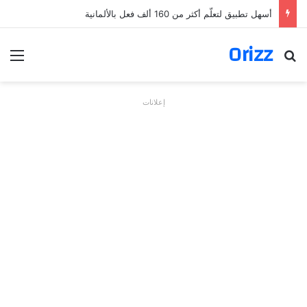
أسهل تطبيق لتعلّم أكثر من 160 ألف فعل بالألمانية
Orizz
بحث عن
الق
إعلانات