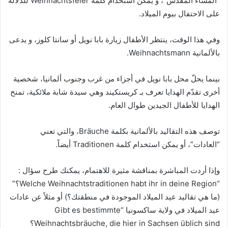
“المساء المقدس”، و يمكن استخدام كلمة Weihnachtsfeier للدلالة
على الاحتفال بيوم الميلاد.
وفي هذا الوقت، ينتظر الأطفال زيارة بابا نويل أو سانتا كلوز، و يدعى
بالألمانية Weihnachtsmann.
بينما يحلّ محل بابا نويل في أجزاء من غرب وجنوب ألمانيا، شخصية
أخرى تقدّم الهدايا تعرف بـ كريستكيند وهي سيدة شابة ملائكية، تمنح
الهدايا للأطفال الجيدين طوال العام.
توصف هذه التقاليد بالألمانية بكلمة Bräuche، والتي تعني
“العادات”، أو يمكن استخدام كلمة Traditionen أيضاً.
وإذا أردت المباشرة بمناقشة مثيرة للاهتمام، يمكنك طرح سؤال :
“Welche Weihnachtstraditionen habt ihr in deine Region؟”
(ما هي تقاليد عيد الميلاد الموجودة في منطقتك؟) أو مثلاً عن عادات
عيد الميلاد في ولاية ساكسونيا “Gibt es bestimmte
Weihnachtsbräuche, die hier in Sachsen üblich sind؟