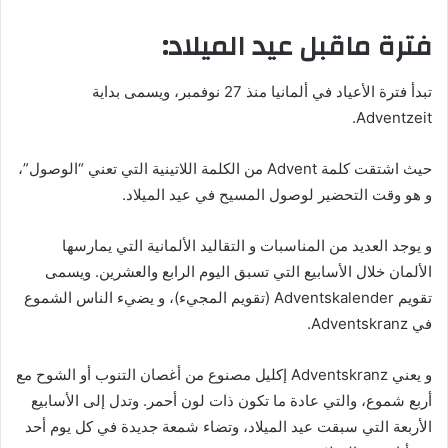
فترة ماقبل عيد الميلاد:
تبدأ فترة الأعياد في ألمانيا منذ 27 نوفمبر، ويسمى بداية
Adventzeit.
حيث اشتقت كلمة Advent من الكلمة اللاتينية التي تعني “الوصول”،
و هو وقت التحضير لوصول المسيح في عيد الميلاد.
و يوجد العديد من المناسبات و التقاليد الألمانية التي يمارسها
الألمان خلال الأسابيع التي تسبق اليوم الرابع والعشرين. ويسمى
تقويم Adventskalender (تقويم المجيء)، و يضيء الناس الشموع
في Adventskranz.
و يعني Adventskranz إكليل مصنوع من أغصان التنوب أو الشوح مع
أربع شموع، والتي عادة ما تكون ذات لون أحمر. وتدل إلى الأسابيع
الأربعة التي سبقت عيد الميلاد، وتضاء شمعة جديدة في كل يوم أحد