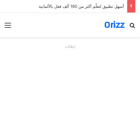
أسهل تطبيق لتعلّم أكثر من 160 ألف فعل بالألمانية
Orizz
بحث عن
الق
إعلانات