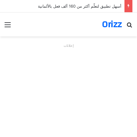
أسهل تطبيق لتعلّم أكثر من 160 ألف فعل بالألمانية
Orizz
بحث عن
الق
إعلانات