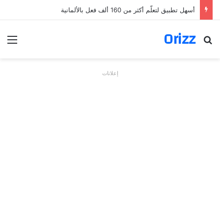
أسهل تطبيق لتعلّم أكثر من 160 ألف فعل بالألمانية
Orizz
بحث عن
الق
إعلانات