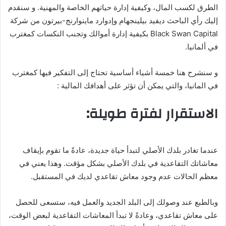
الطرق لكسب المال، وكيفية إدارة حياتهم الخاصة والمهنية. و سنقدم
إليك رأي الباحث ديفيد بيلينجهام وإدوارد ماينوارنج-بيرتون من شركة
Black Swan Capital بكيفية إدارة أموالك وتجنب النكسات كمغترب
في ألمانيا.
و سنشرح هنا خمسة أشياء أساسية تحتاج إلى التفكير فيها كمغترب
في المانيا، والتي يمكن أن تؤثر على أهدافك المالية :
الاستقرار لفترة طويلة:
عندما تغادر بلدك الأصلي لتبدأ حياة جديدة، عادةً ما تقوم بإيقاف
معاشاتك التقاعدية في بلدك الأصلي بشكل مؤقت. وهذا يعني في
معظم الحالات عدم وجود معاش تقاعدي لديك في المستقبل.
وبالطبع عند وصولك إلى البلد الجديد والعمل فيه، ستسعى للحصل
على معاش تقاعدي، وعادةً لا تبدأ المعاشات التقاعدية لبعض الوقت،