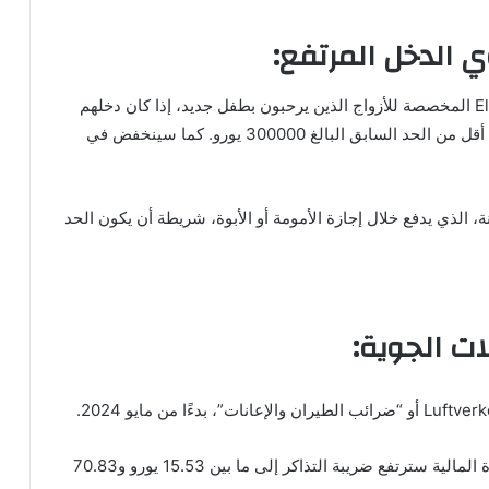
ي الدخل المرتفع:
مع بداية شهر أبريل، سيتم إلغاء بدل الوالدية Elterngeld المخصصة للأزواج الذين يرحبون بطفل جديد، إذا كان دخلهم
المشترك الخاضع للضريبة أقل من 200000 يورو، وهذا أقل من الحد السابق البالغ 300000 يورو. كما سينخفض في
، الذي يدفع خلال إجازة الأمومة أو الأبوة، شريطة أن يكون الحد
ات الجوية:
وهذا سيجعل الرحلات الجوية أكثر تكلفة، و بحسب وزارة المالية سترتفع ضريبة التذاكر إلى ما بين 15.53 يورو و70.83