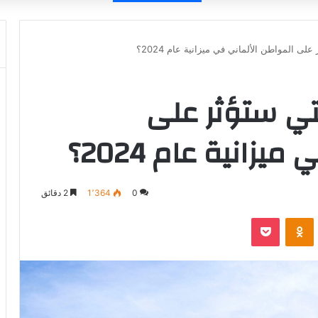
ى المواطن الألماني في ميزانية عام 2024؟
تي ستؤثر على
زانية عام 2024؟
0
1٬364
2 دقائق
‫Pocket
Odnoklassniki