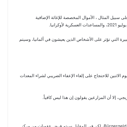
سبيل المثال ، الأموال المخصصة للإغاثة الإضافية
وكرانيا.
رة التي تؤثر على الأشخاص الذين يعيشون في ألمانيا، وسيتم
راراتهم، اليوم الاثنين للاحتجاج على إلغاء الإعفاء الضريبي لشراء المعدات
ي، إلا أن المزارعين يقولون إن هذا ليس كافياً.
على الرغم من الزيادة المخطط لها في إعانة المواطن Bürgergeld، لكن في المقابل سيتم فرض عقوبات من مركز