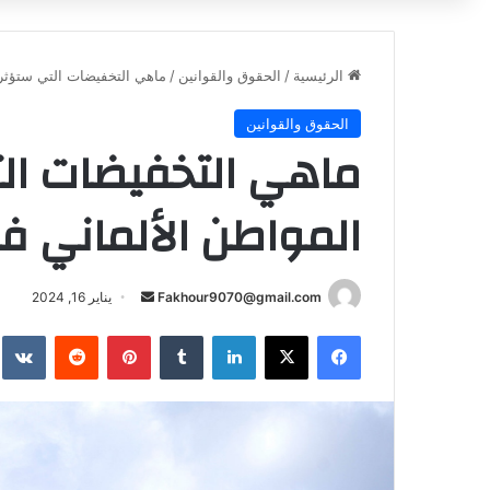
الرئيسية
/
الحقوق والقوانين
/
ماهي التخفيضات التي ستؤثر عل
الحقوق والقوانين
ماهي التخفيضات ال
المواطن الألماني في مي
أرسل
Fakhour9070@gmail.com
يناير 16, 2024
بريدا
فيسبوك
‫X
لينكدإن
بينتيريست
إلكترونيا