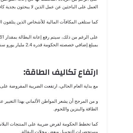
العمل على الباحثين عن عمل الذين لا يبحثون بجدية كاف
كما ستلغى المكافآت المالية للأشخاص الذين يتلقون ا
بمبلغ إضافي خصصته الحكومة قدره 2.4 مليار يورو سنويًا.
ارتفاع تكاليف الطاقة:
مع بداية العام الحالي، ارتفعت الضريبة المفروضة على انبعاثات ثاني أكس
و من المرجح أن يشعر المواطن الألماني بهذا التغيير عن
الطاقة والبنزين واللحوم.
كما تخطط الحكومة لفرض ضريبة على المنتجات البلاست
مستحضرات التجميل وبعض محلات البقالة.