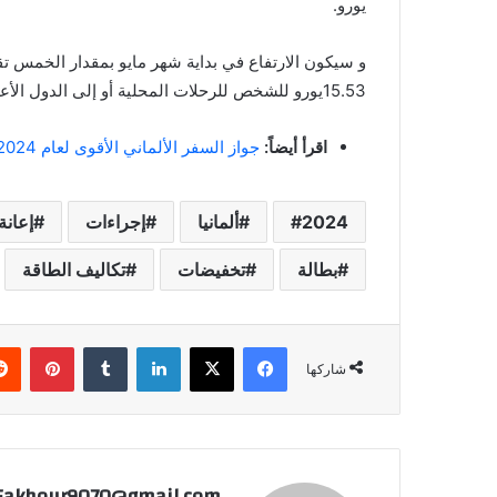
يورو.
و سيكون الارتفاع في بداية شهر مايو بمقدار الخمس تقري
15.53يورو للشخص للرحلات المحلية أو إلى الدول الأعضاء في الاتحاد الأوروبي. و إلى 70.83 يورو للرحلات البعيدة.
اقرأ أيضاً:
جواز السفر الألماني الأقوى لعام 2024 وفقاً لمؤشر هينلي
2024
ألمانيا
إجراءات
إعانة
بطالة
تخفيضات
تكاليف الطاقة
فيسبوك
‫X
لينكدإن
بينتي
شاركها
Fakhour9070@gmail.com