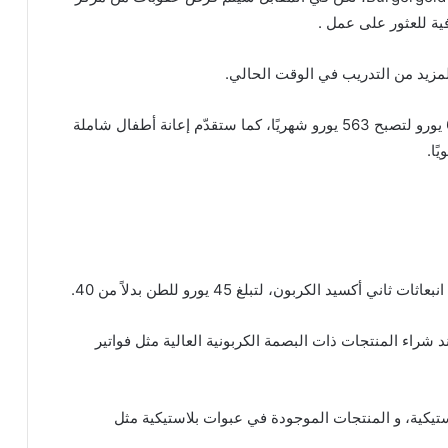
ية للعثور على عمل .
لمزيد من التدريب في الوقت الحالي.
على الرغم من ذلك، سيتم رفع إعانة البطالة بمقدار 61 يورو لتصبح 563 يورو شهريًا، كما ستقدّم إعانة أطفال شاملة
يد الكربون، لتبلغ 45 يورو للطن بدلاً من 40.
د شراء المنتجات ذات البصمة الكربونية العالية مثل فواتير
يكية، و المنتجات الموجودة في عبوات بلاستيكية مثل