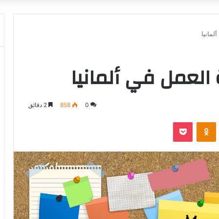
لمانيا
العمل في ألمانيا
0
858
2 دقائق
‫Pocket
Odnoklassniki