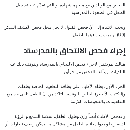
الفحص مع الوالدين مع منحهم شهادة. و التي تقدّم عند تسجيل
الطفل في الصفوف المدرسية.
ويجب الانتباه إلى أنّ فحص القبول لا يحل محل فحص الكشف المبكر
(U9). و يجب إجراءهما للطفل.
إجراء فحص الالتحاق بالمدرسة:
هنالك طريقتين لإجراء فحص الالتحاق بالمدرسة، ويتوقف ذلك على
البلديات. ويتألف الفحص من جزأين:
الجزء الأول: يطلع الأطباء على بطاقة التطعيم الخاصة بطفلك
و(الكتيب الأصفر) الخاص بالوقاية. للتأكد من أنّ الطفل تلقى ججميع
التطعيمات والفحوصات اللازمة.
و يفحص الأطباء أيضاً وزن وطول الطفل، سلامة السمع و الرؤية
لديه، وإذا وجدوا معاناة الطفل من مشاكل ما، يمكن وصف نظارات أو