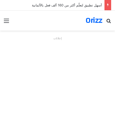
أسهل تطبيق لتعلّم أكثر من 160 ألف فعل بالألمانية
Orizz
بحث عن
الق
إعلانات