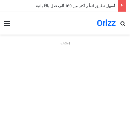
أسهل تطبيق لتعلّم أكثر من 160 ألف فعل بالألمانية
Orizz
بحث عن
الق
إعلانات