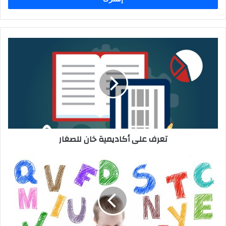
تعرف
على
أكاديمية
خان
للصغار
تعرف على أكاديمية خان للصغار
تعلم
50
لغة
انطلاقاً
من
لغتك
الأم