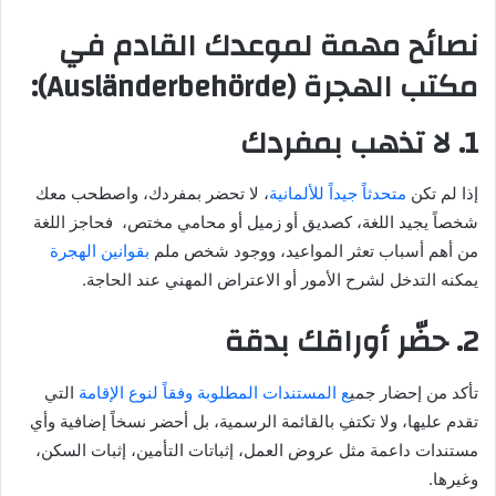
نصائح مهمة لموعدك القادم في
مكتب الهجرة (Ausländerbehörde):
1. لا تذهب بمفردك
إذا لم تكن
متحدثاً جيداً للألمانية
، لا تحضر بمفردك، واصطحب معك
شخصاً يجيد اللغة، كصديق أو زميل أو محامي مختص، فحاجز اللغة
من أهم أسباب تعثر المواعيد، ووجود شخص ملم
بقوانين الهجرة
يمكنه التدخل لشرح الأمور أو الاعتراض المهني عند الحاجة.
2. حضّر أوراقك بدقة
تأكد من إحضار جمي
ع المستندات المطلوبة وفقاً لنوع الإقامة
التي
تقدم عليها، ولا تكتفِ بالقائمة الرسمية، بل أحضر نسخاً إضافية وأي
مستندات داعمة مثل عروض العمل، إثباتات التأمين، إثبات السكن،
وغيرها.