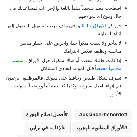
اصطحب معك شخصاً ملماً باللغة والإجراءات لمساعدتك في
حال وقوع أي سوء فهم.
جهز كل
الأوراق والوثائق
في ملف مرتب لتسهيل الوصول إليها
أثناء المقابلة.
لا تتأخر ولا تذهب مبكراً جداً، واحرص على اختيار ملابس
مناسبة ونظيفة تعكس احترامك.
إذا كانت حالتك معقدة أو هناك شكوك حول الأوراق،
استشر
محامياً مختص
اً قبل الموعد لتفادي المشاكل.
تصرف بشكل طبيعي وحافظ على هدوئك، فالموظفون يرغبون
في إنهاء العمل بسرعة، وكلما كنت منظّماً وواضحاً، سهلت
الأمور.
Ausländerbehörde
أفضل نصائح الهجرة
الأوراق المطلوبة للهجرة
الإقامة في برلين