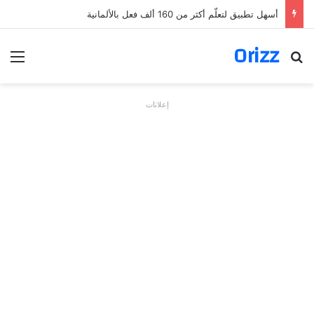
أسهل تطبيق لتعلّم أكثر من 160 ألف فعل بالألمانية
Orizz
بحث عن
الق
إعلانات