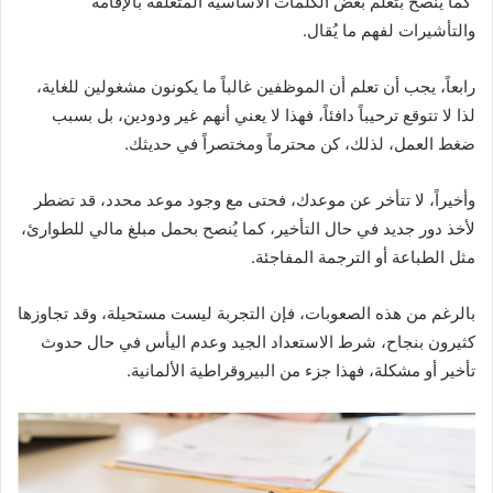
كما يُنصح بتعلم بعض الكلمات الأساسية المتعلقة بالإقامة
والتأشيرات لفهم ما يُقال.
رابعاً، يجب أن تعلم أن الموظفين غالباً ما يكونون مشغولين للغاية،
لذا لا تتوقع ترحيباً دافئاً، فهذا لا يعني أنهم غير ودودين، بل بسبب
ضغط العمل، لذلك، كن محترماً ومختصراً في حديثك.
وأخيراً، لا تتأخر عن موعدك، فحتى مع وجود موعد محدد، قد تضطر
لأخذ دور جديد في حال التأخير، كما يُنصح بحمل مبلغ مالي للطوارئ،
مثل الطباعة أو الترجمة المفاجئة.
بالرغم من هذه الصعوبات، فإن التجربة ليست مستحيلة، وقد تجاوزها
كثيرون بنجاح، شرط الاستعداد الجيد وعدم اليأس في حال حدوث
تأخير أو مشكلة، فهذا جزء من البيروقراطية الألمانية.