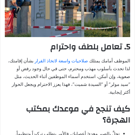
5. تعامل بلطف واحترام
الموظف أمامك يمتلك
صلاحيات واسعة لاتخاذ القرار
بشأن إقامتك،
لذا تحدث بأسلوب مهذب ومحترم، حتى في حال وجود رفض أو
صعوبة، وإن أمكن، استخدم أسماء الموظفين أثناء الحديث، مثل
“سيد مولر” أو “السيدة شميت”، فهذا يعزز الاحترام ويجعل الحوار
أكثر إيجابية.
كيف تنجح في موعدك بمكتب
الهجرة؟
تحلَّ بالصبر وهدئ أعصابك، فالأمر يتطلب تركيزاً وتنظيماً.