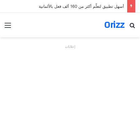
أسهل تطبيق لتعلّم أكثر من 160 ألف فعل بالألمانية
Orizz
بحث عن
الق
إعلانات