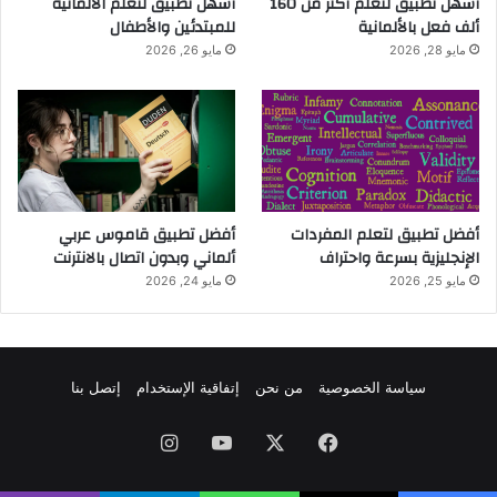
أسهل تطبيق لتعلّم أكثر من 160
أسهل تطبيق لتعلم الألمانية
ألف فعل بالألمانية
للمبتدئين والأطفال
مايو 28, 2026
مايو 26, 2026
أفضل تطبيق لتعلم المفردات
أفضل تطبيق قاموس عربي
الإنجليزية بسرعة واحتراف
ألماني وبدون اتصال بالانترنت
مايو 25, 2026
مايو 24, 2026
سياسة الخصوصية
من نحن
إتفاقية الإستخدام
إتصل بنا
فيسبوك
‫X
‫YouTube
انستقرام