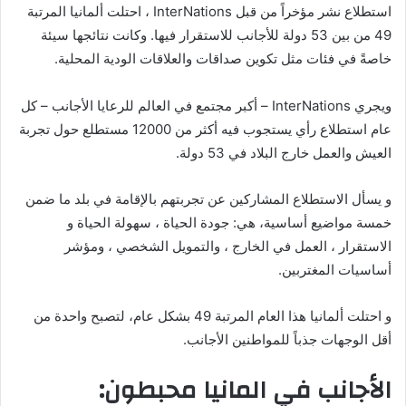
استطلاع نشر مؤخراً من قبل InterNations ، احتلت ألمانيا المرتبة
49 من بين 53 دولة للأجانب للاستقرار فيها. وكانت نتائجها سيئة
خاصةً في فئات مثل تكوين صداقات والعلاقات الودية المحلية.
ويجري InterNations – أكبر مجتمع في العالم للرعايا الأجانب – كل
عام استطلاع رأي يستجوب فيه أكثر من 12000 مستطلع حول تجربة
العيش والعمل خارج البلاد في 53 دولة.
و يسأل الاستطلاع المشاركين عن تجربتهم بالإقامة في بلد ما ضمن
خمسة مواضيع أساسية، هي: جودة الحياة ، سهولة الحياة و
الاستقرار ، العمل في الخارج ، والتمويل الشخصي ، ومؤشر
أساسيات المغتربين.
و احتلت ألمانيا هذا العام المرتبة 49 بشكل عام، لتصبح واحدة من
أقل الوجهات جذباً للمواطنين الأجانب.
الأجانب في المانيا محبطون: