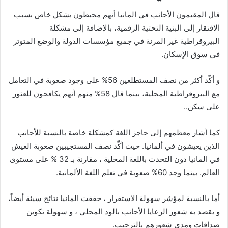
قال المقيمون الأجانب في المانيا أنهم محبطون بشكل خاص بسبب
الافتقار إلى البنية التحتية الرقمية، بالإضافة إلى مشكلة
البيروقراطية غير المرنة في جميع مؤسسات الدولة والوضع المتوتر
في سوق الإسكان.
و أكّد أكثر من نصف المستطلعين 56% على وجود صعوبة في التعامل
مع البيروقراطية المحلية، بينما قال 58% منهم أنهم يكافحون للعثور
على سكن..
كما أشار معظمهم إلى حاجز اللغة كمشكلة خاصة بالنسبة للأجانب
الذين يعيشون في ألمانيا. حيث أكّد نصف المستجيبين صعوبة العيش
في المانيا دون التحدث باللغة المحلية ، مقارنة بـ 32 % على مستوى
العالم. بينما وجد 60% صعوبة في تعلم اللغة الألمانية.
أما بالنسبة لمؤشر سهولة الاستقرار ، حققت المانيا نتائح سيئة أيضاً،
و يقصد به شعور الرعايا الأجانب بالود المحلي ، و سهولة تكوين
صداقات ومدى شعورهم بالترحيب.