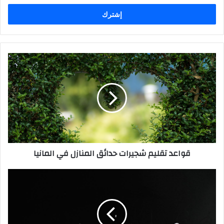
الإلكتروني
قواعد
تقليم
شجيرات
حدائق
المنازل
في
المانيا
قواعد تقليم شجيرات حدائق المنازل في المانيا
حسّن
لغتك
الألمانية
مع
Lingbe