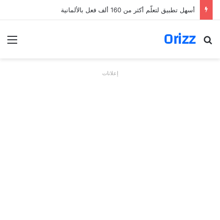
أسهل تطبيق لتعلّم أكثر من 160 ألف فعل بالألمانية
Orizz
بحث عن
الق
إعلانات