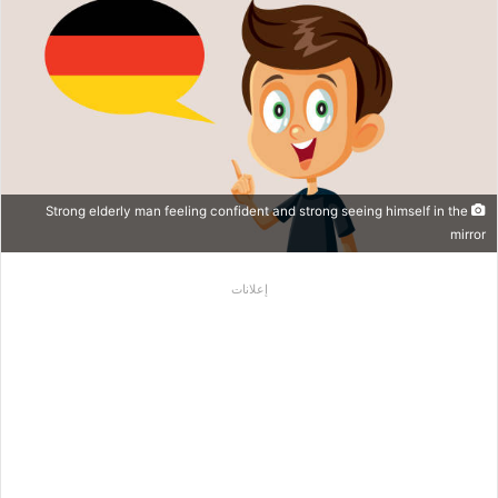
Strong elderly man feeling confident and strong seeing himself in the
mirror
إعلانات