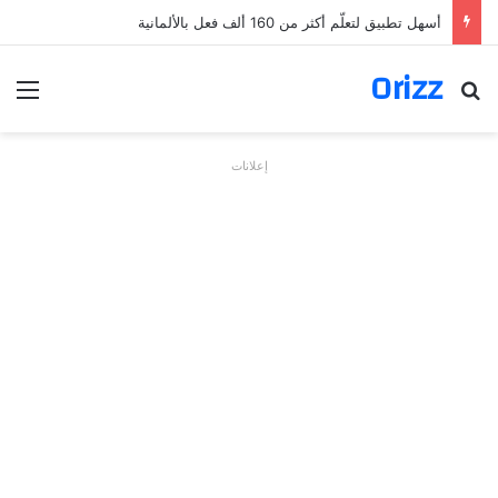
أسهل تطبيق لتعلّم أكثر من 160 ألف فعل بالألمانية
Orizz
بحث عن
الق
إعلانات