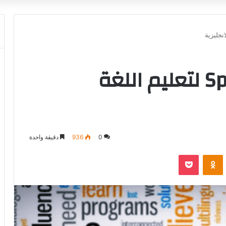
تطبيق Speak English لتعليم اللغة
0
936
دقيقة واحدة
‫Pocket
Odnoklassniki