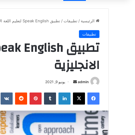
الرئيسية
/
تطبيقات
/
تطبيق Speak English لتعليم اللغة الانجليزية
تطبيقات
الانجليزية
أرسل
admin
يونيو 9, 2021
بريدا
فيسبوك
‫X
لينكدإن
بينتيريست
إلكترونيا