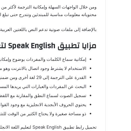
ومن خلال الواجهات السهلة وإمكانية الترجمة لأكثر من 
محتوياته معلومات مناسبة للمبتدئين وتتدرج حتى تبلغ 
بالإضافة إلى ملفات صوتية تدعم النص باللغتين العربي
مزايا تطبيق Speak English لتعليم اللغة الانجليزية:
إمكانية سماع الكلمات والمفردات بوضوح وإمكانية
الاستخدام لا يشترط وجود اتصال بالانترنت وهو م
القدرة على الترجمة إلى 29 لغة أخرى ومن ضمنها العربية.
البحث عن المفردات والعبارات التي يريدها المس
تسجيل الصوت لسماع النطق والمقارنة مع اللفظ
يحتوي الحروف الأبجدية الانجليزية مع وجود القواع
ذو مساحة صغيرة ولا يحتاج الكثير من الوقت للتث
تحميل رابط تطبيق Speak English لتعليم اللغة الانجليزية: