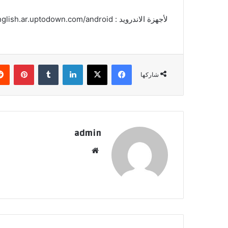
لأجهزة الاندرويد : https://speak-english.ar.uptodown.com/android
فيسبوك
‫X
لينكدإن
بينتي
شاركها
admin
موقع
الويب