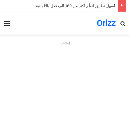
أسهل تطبيق لتعلّم أكثر من 160 ألف فعل بالألمانية
Orizz
بحث عن
الق
إعلانات