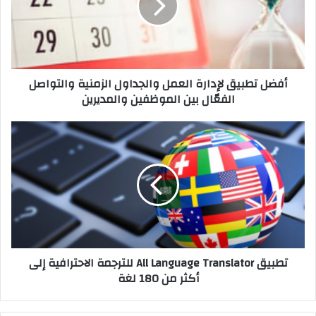
والجداول
الزمنية
والتواصل
الفعّال
بين
أفضل تطبيق لإدارة العمل والجداول الزمنية والتواصل
الموظفين
الفعّال بين الموظفين والمديرين
والمديرين
تطبيق
All
Language
Translator
للترجمة
الاحترافية
إلى
أكثر
من
تطبيق All Language Translator للترجمة الاحترافية إلى
180
أكثر من 180 لغة
لغة