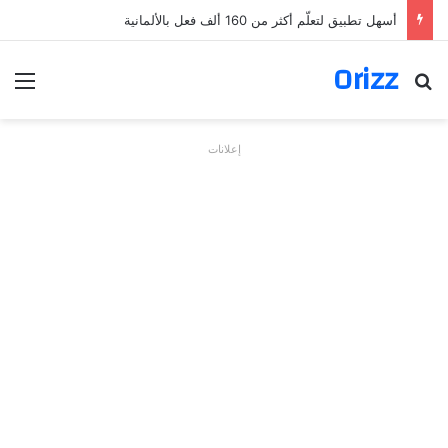
أسهل تطبيق لتعلّم أكثر من 160 ألف فعل بالألمانية
Orizz
بحث عن
الق
إعلانات