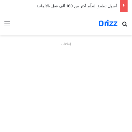
أسهل تطبيق لتعلّم أكثر من 160 ألف فعل بالألمانية
Orizz
بحث عن
الق
إعلانات