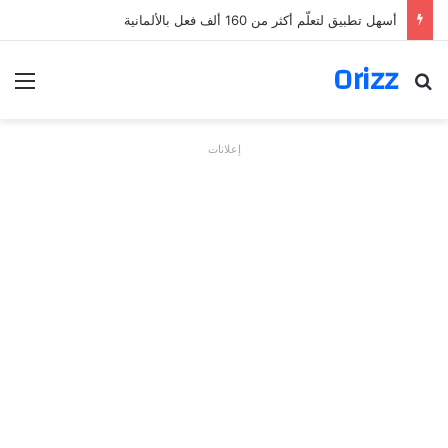
أسهل تطبيق لتعلّم أكثر من 160 ألف فعل بالألمانية
Orizz
بحث عن
الق
إعلانات