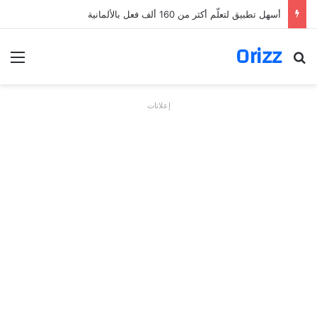
أسهل تطبيق لتعلّم أكثر من 160 ألف فعل بالألمانية
Orizz
بحث عن
الق
إعلانات