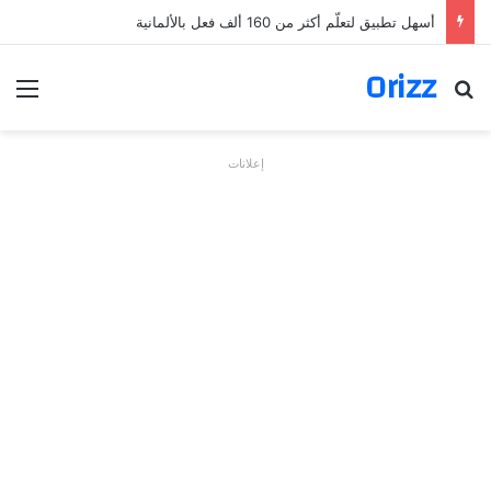
أسهل تطبيق لتعلّم أكثر من 160 ألف فعل بالألمانية
Orizz
بحث عن
الق
إعلانات