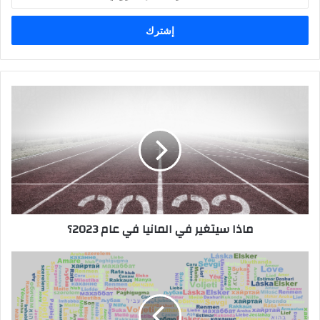
بريدك
الإلكتروني
ماذا
سيتغير
في
المانيا
في
عام
2023؟
ماذا سيتغير في المانيا في عام 2023؟
طريقك
الأمثل
للتحضير
لامتحانات
TELC