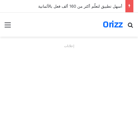
أسهل تطبيق لتعلّم أكثر من 160 ألف فعل بالألمانية
Orizz
بحث عن
الق
إعلانات