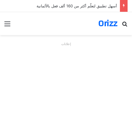
أسهل تطبيق لتعلّم أكثر من 160 ألف فعل بالألمانية
Orizz
بحث عن
الق
إعلانات